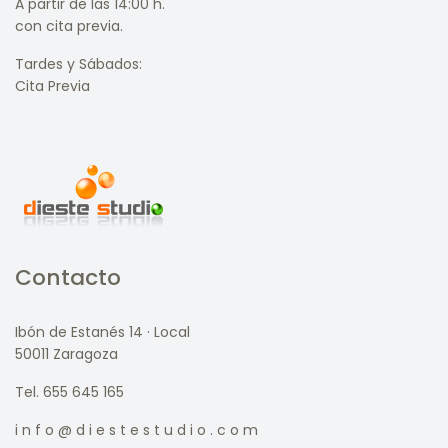
A partir de las 14:00 h.
con cita previa.
Tardes y Sábados:
Cita Previa
Contacto
Ibón de Estanés 14 · Local
50011 Zaragoza
Tel. 655 645 165
i n f o @ d i e s t e s t u d i o . c o m