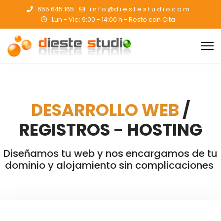
655 645 165
i n f o @d i e s t e s t u d i o.c o m
Lun - Vie: 9:00 - 14:00 h - Resto con Cita
DESARROLLO WEB
/
REGISTROS - HOSTING
Diseñamos tu web y nos encargamos de tu
dominio y alojamiento sin complicaciones