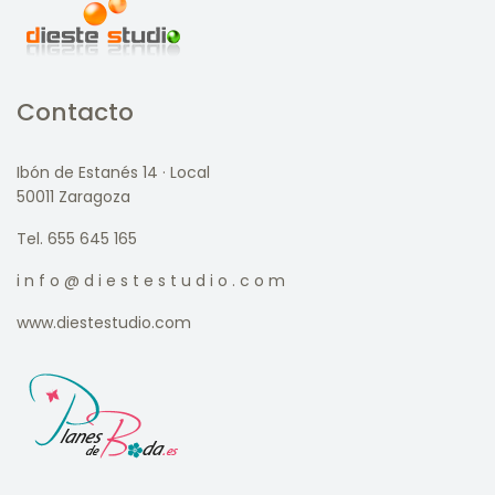
Contacto
Ibón de Estanés 14 · Local
50011 Zaragoza
Tel. 655 645 165
i n f o @ d i e s t e s t u d i o . c o m
www.diestestudio.com