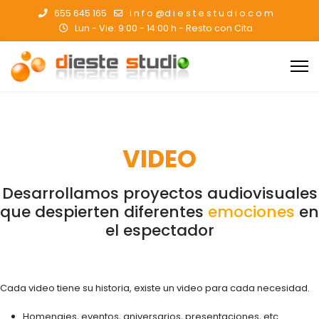
655 645 165
i n f o @d i e s t e s t u d i o.c o m
Lun - Vie: 9:00 - 14:00 h - Resto con Cita
VIDEO
Desarrollamos proyectos audiovisuales
que despierten diferentes
emociones
en
el espectador
Cada video tiene su historia, existe un video para cada necesidad.
Homenajes, eventos, aniversarios, presentaciones, etc.