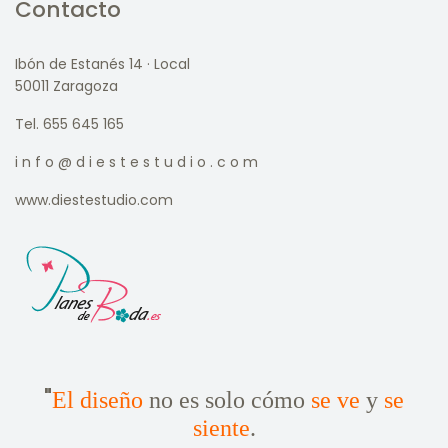
Contacto
Ibón de Estanés 14 · Local
50011 Zaragoza
Tel. 655 645 165
i n f o @ d i e s t e s t u d i o . c o m
www.diestestudio.com
"
El diseño
no es solo cómo
se ve
y
se
siente
.