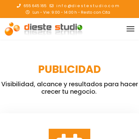
655 645 165
i n f o @d i e s t e s t u d i o.c o m
Lun - Vie: 9:00 - 14:00 h - Resto con Cita
PUBLICIDAD
Visibilidad, alcance y resultados para hacer
crecer tu negocio.